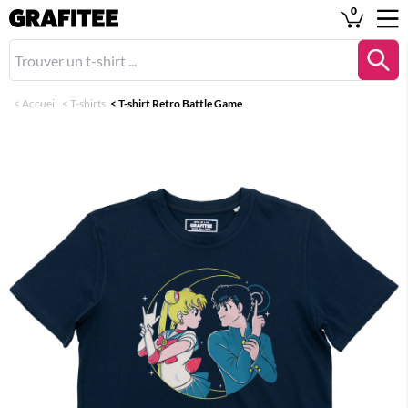
0
<
Accueil
<
T-shirts
<
T-shirt Retro Battle Game