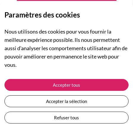
Paramètres des cookies
Nous utilisons des cookies pour vous fournir la
meilleure expérience possible. Ils nous permettent
aussi d'analyser les comportements utilisateur afin de
A PROPOS
pouvoir améliorer en permanence le site web pour
Qui sommes-nous ?
NOS RUBRIQUES
vous.
Actualités
Collection Homme
Nos engagements
ASSISTANCE
Collection Femme
Accepter tous
Carte cadeau
Suivre ma commande
Collection Enfants
Plan du site
Expédition et livraison
Les Totebags
Accepter la sélection
Devenir revendeur
Retour et remboursement
Nos différents thèmes
Moyens de paiement
Refuser tous
Conditions générales de vente
Questions / Réponses
Mentions légales
Nous contacter