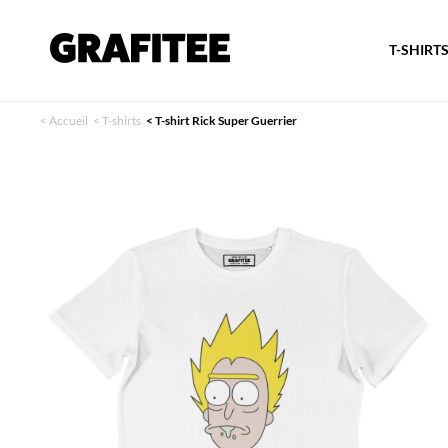
T-SHIRT
<
Accueil
<
T-shirts
<
T-shirt Rick Super Guerrier