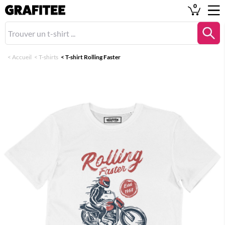
0
<
Accueil
<
T-shirts
<
T-shirt Rolling Faster