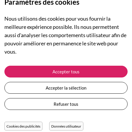
Paramètres des cookies
Nous utilisons des cookies pour vous fournir la
meilleure expérience possible. Ils nous permettent
aussi d'analyser les comportements utilisateur afin de
A PROPOS
pouvoir améliorer en permanence le site web pour
Qui sommes-nous ?
NOS RUBRIQUES
vous.
Actualités
Collection Homme
Nos engagements
ASSISTANCE
Collection Femme
Accepter tous
Carte cadeau
Suivre ma commande
Collection Enfants
Plan du site
Expédition et livraison
Les Totebags
Accepter la sélection
Devenir revendeur
Retour et remboursement
Nos différents thèmes
Moyens de paiement
Refuser tous
Conditions générales de vente
Questions / Réponses
Mentions légales
Nous contacter
Protection des données personnelles
Cookies des publicités
Données utilisateur
Réglage des cookies