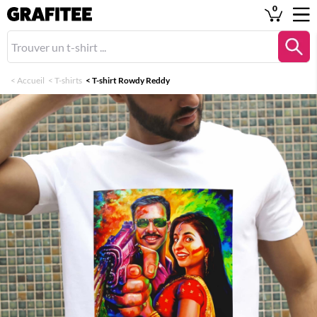
0
<
Accueil
<
T-shirts
<
T-shirt Rowdy Reddy