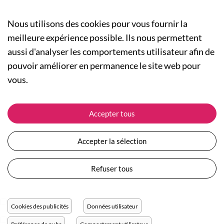
Nous utilisons des cookies pour vous fournir la
meilleure expérience possible. Ils nous permettent
aussi d'analyser les comportements utilisateur afin de
A PROPOS
pouvoir améliorer en permanence le site web pour
Qui sommes-nous ?
NOS RUBRIQUES
vous.
Actualités
Collection Homme
Nos engagements
ASSISTANCE
Collection Femme
Accepter tous
Carte cadeau
Suivre ma commande
Collection Enfants
Plan du site
Expédition et livraison
Les Totebags
Accepter la sélection
Devenir revendeur
Retour et remboursement
Nos différents thèmes
Moyens de paiement
Refuser tous
Conditions générales de vente
Questions / Réponses
Mentions légales
Nous contacter
Protection des données personnelles
Cookies des publicités
Données utilisateur
Réglage des cookies