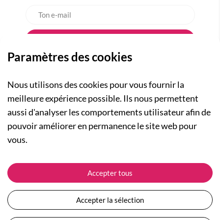
Paramètres des cookies
Nous utilisons des cookies pour vous fournir la
meilleure expérience possible. Ils nous permettent
aussi d'analyser les comportements utilisateur afin de
A PROPOS
pouvoir améliorer en permanence le site web pour
Qui sommes-nous ?
NOS RUBRIQUES
vous.
Actualités
Collection Homme
Nos engagements
ASSISTANCE
Collection Femme
Accepter tous
Carte cadeau
Suivre ma commande
Collection Enfants
Plan du site
Expédition et livraison
Les Totebags
Accepter la sélection
Devenir revendeur
Retour et remboursement
Nos différents thèmes