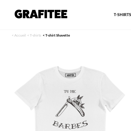
T-SHIRT
<
Accueil
<
T-shirts
<
T-shirt Shavette