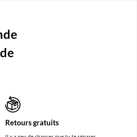
nde
ide
Retours gratuits
Il y a peu de chances que tu te sépares