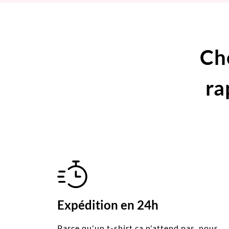
Ch
ra
Expédition en 24h
Parce qu'un t-shirt ça n'attend pas, nous