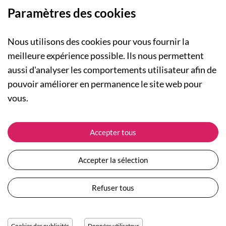
Paramètres des cookies
Nous utilisons des cookies pour vous fournir la
meilleure expérience possible. Ils nous permettent
aussi d'analyser les comportements utilisateur afin de
A PROPOS
pouvoir améliorer en permanence le site web pour
Qui sommes-nous ?
NOS RUBRIQUES
vous.
Actualités
Collection Homme
Nos engagements
ASSISTANCE
Collection Femme
Accepter tous
Carte cadeau
Suivre ma commande
Collection Enfants
Plan du site
Expédition et livraison
Les Totebags
Accepter la sélection
Devenir revendeur
Retour et remboursement
Nos différents thèmes
Moyens de paiement
Refuser tous
Conditions générales de vente
Questions / Réponses
Mentions légales
Nous contacter
Protection des données personnelles
Cookies des publicités
Données utilisateur