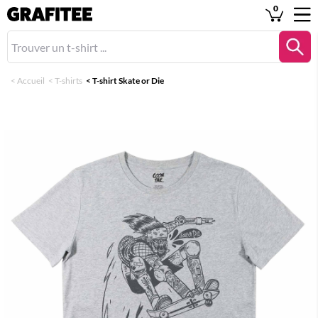
0
<
Accueil
<
T-shirts
<
T-shirt Skate or Die