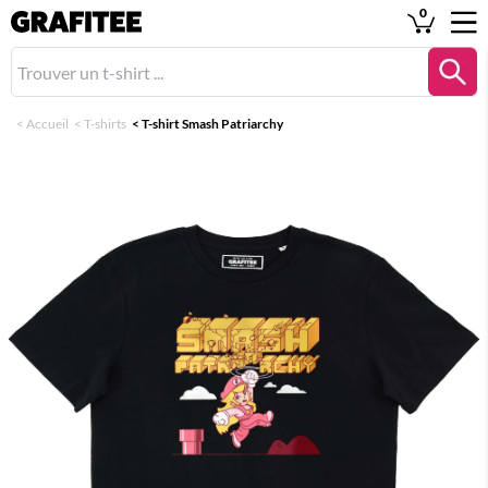
0
<
Accueil
<
T-shirts
<
T-shirt Smash Patriarchy