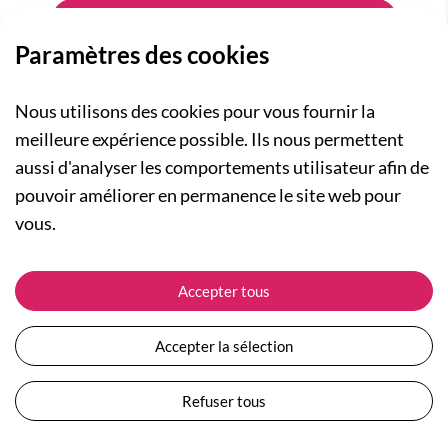
Paramètres des cookies
Nous utilisons des cookies pour vous fournir la
meilleure expérience possible. Ils nous permettent
aussi d'analyser les comportements utilisateur afin de
A PROPOS
pouvoir améliorer en permanence le site web pour
Qui sommes-nous ?
NOS RUBRIQUES
vous.
Actualités
Collection Homme
Nos engagements
ASSISTANCE
Collection Femme
Accepter tous
Carte cadeau
Suivre ma commande
Collection Enfants
Plan du site
Expédition et livraison
Les Totebags
Accepter la sélection
Devenir revendeur
Retour et remboursement
Nos différents thèmes
Moyens de paiement
Refuser tous
Conditions générales de vente
Questions / Réponses
Mentions légales
Nous contacter