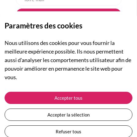
Paramètres des cookies
Nous utilisons des cookies pour vous fournir la
meilleure expérience possible. Ils nous permettent
aussi d'analyser les comportements utilisateur afin de
A PROPOS
pouvoir améliorer en permanence le site web pour
Qui sommes-nous ?
NOS RUBRIQUES
vous.
Actualités
Collection Homme
Nos engagements
ASSISTANCE
Collection Femme
Accepter tous
Carte cadeau
Suivre ma commande
Collection Enfants
Plan du site
Expédition et livraison
Les Totebags
Accepter la sélection
Devenir revendeur
Retour et remboursement
Nos différents thèmes
Moyens de paiement
Refuser tous
Conditions générales de vente
Questions / Réponses