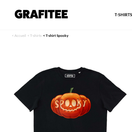
T-SHIRT
<
Accueil
<
T-shirts
<
T-shirt Spooky