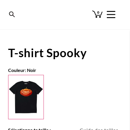
0
T-shirt Spooky
Couleur:
Noir
Sélectionne ta taille :
Guide des tailles