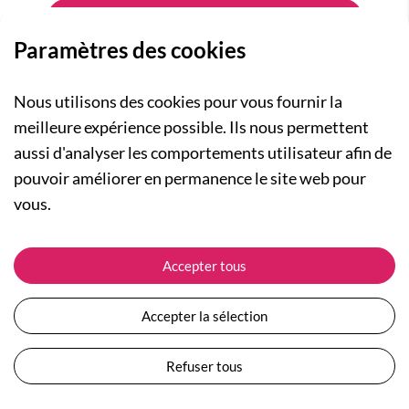
Paramètres des cookies
Nous utilisons des cookies pour vous fournir la
meilleure expérience possible. Ils nous permettent
aussi d'analyser les comportements utilisateur afin de
A PROPOS
pouvoir améliorer en permanence le site web pour
Qui sommes-nous ?
NOS RUBRIQUES
vous.
Actualités
Collection Homme
Nos engagements
ASSISTANCE
Collection Femme
Accepter tous
Carte cadeau
Suivre ma commande
Collection Enfants
Plan du site
Expédition et livraison
Les Totebags
Accepter la sélection
Devenir revendeur
Retour et remboursement
Nos différents thèmes
Moyens de paiement
Refuser tous
Conditions générales de vente
Questions / Réponses
Mentions légales
Nous contacter