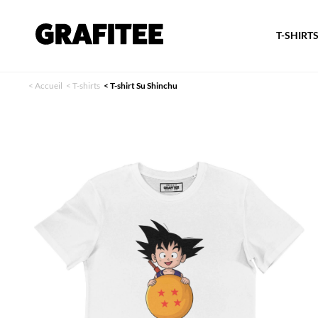
T-SHIRT
<
Accueil
<
T-shirts
<
T-shirt Su Shinchu