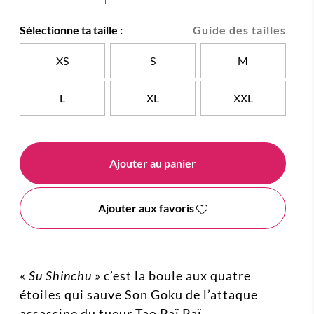
Sélectionne ta taille :
Guide des tailles
XS
S
M
L
XL
XXL
Ajouter au panier
Ajouter aux favoris
«
Su Shinchu
» c’est la boule aux quatre
étoiles qui sauve Son Goku de l’attaque
assassine du tueur Tao Paï Paï.