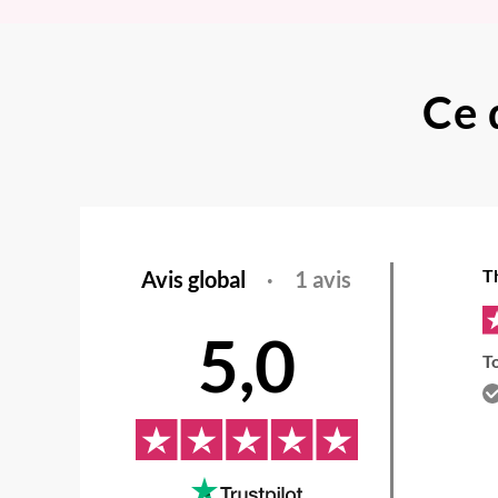
Ce 
T
Avis global
·
1 avis
5,0
To