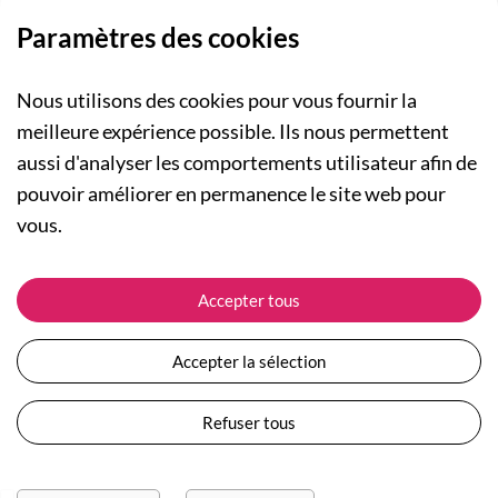
Paramètres des cookies
Nous utilisons des cookies pour vous fournir la
meilleure expérience possible. Ils nous permettent
aussi d'analyser les comportements utilisateur afin de
A PROPOS
pouvoir améliorer en permanence le site web pour
Qui sommes-nous ?
NOS RUBRIQUES
vous.
Actualités
Collection Homme
Nos engagements
ASSISTANCE
Collection Femme
Accepter tous
Carte cadeau
Suivre ma commande
Collection Enfants
Plan du site
Expédition et livraison
Les Totebags
Accepter la sélection
Devenir revendeur
Retour et remboursement
Nos différents thèmes
Moyens de paiement
Refuser tous
Conditions générales de vente
Questions / Réponses
Mentions légales
Nous contacter
Protection des données personnelles