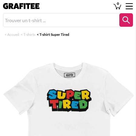
0
<
Accueil
<
T-shirts
<
T-shirt Super Tired