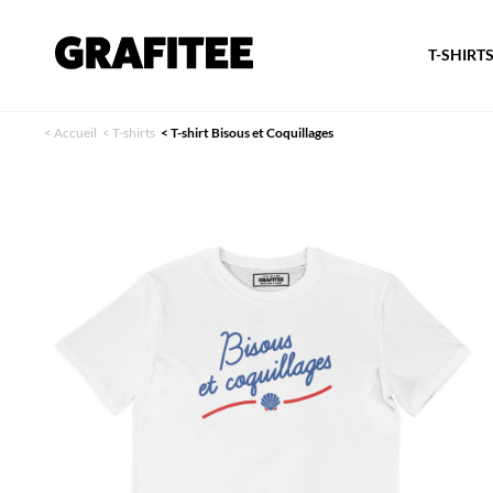
T-SHIRT
<
Accueil
<
T-shirts
<
T-shirt Bisous et Coquillages