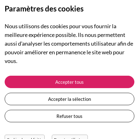
Paramètres des cookies
Nous utilisons des cookies pour vous fournir la
meilleure expérience possible. Ils nous permettent
aussi d'analyser les comportements utilisateur afin de
A PROPOS
pouvoir améliorer en permanence le site web pour
Qui sommes-nous ?
NOS RUBRIQUES
vous.
Actualités
Collection Homme
Nos engagements
ASSISTANCE
Collection Femme
Accepter tous
Carte cadeau
Suivre ma commande
Collection Enfants
Plan du site
Expédition et livraison
Les Totebags
Accepter la sélection
Devenir revendeur
Retour et remboursement
Nos différents thèmes
Moyens de paiement
Refuser tous
Conditions générales de vente
Questions / Réponses
Mentions légales
Nous contacter
Protection des données personnelles