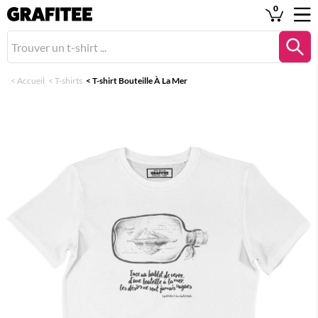
0
<
Accueil
<
T-shirts
<
T-shirt Bouteille À La Mer