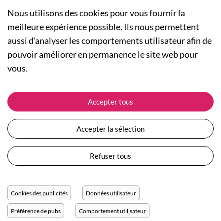
Nous utilisons des cookies pour vous fournir la
meilleure expérience possible. Ils nous permettent
aussi d'analyser les comportements utilisateur afin de
A PROPOS
pouvoir améliorer en permanence le site web pour
Qui sommes-nous ?
NOS RUBRIQUES
vous.
Actualités
Collection Homme
Nos engagements
ASSISTANCE
Collection Femme
Accepter tous
Carte cadeau
Suivre ma commande
Collection Enfants
Plan du site
Expédition et livraison
Les Totebags
Accepter la sélection
Devenir revendeur
Retour et remboursement
Nos différents thèmes
Moyens de paiement
Refuser tous
Conditions générales de vente
Questions / Réponses
Mentions légales
Nous contacter
Protection des données personnelles
Cookies des publicités
Données utilisateur
Réglage des cookies
Préférence de pubs
Comportement utilisateur