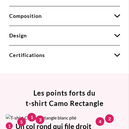
Composition
Design
Certifications
Les points forts du
t-shirt Camo Rectangle
1
2
3
4
5
Un col rond qui file droit
1