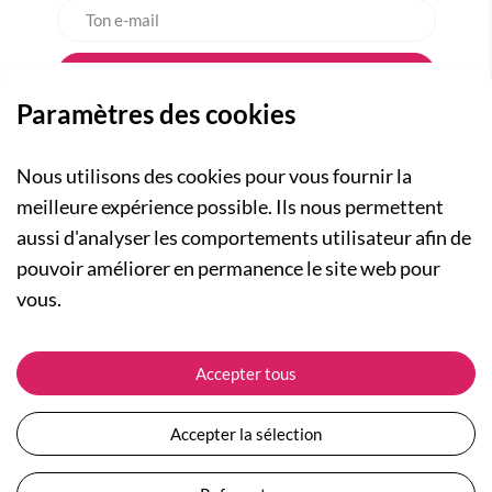
Paramètres des cookies
Nous utilisons des cookies pour vous fournir la
meilleure expérience possible. Ils nous permettent
aussi d'analyser les comportements utilisateur afin de
A PROPOS
pouvoir améliorer en permanence le site web pour
Qui sommes-nous ?
NOS RUBRIQUES
vous.
Actualités
Collection Homme
Nos engagements
ASSISTANCE
Collection Femme
Accepter tous
Carte cadeau
Suivre ma commande
Collection Enfants
Plan du site
Expédition et livraison
Les Totebags
Accepter la sélection
Devenir revendeur
Retour et remboursement
Nos différents thèmes
Moyens de paiement