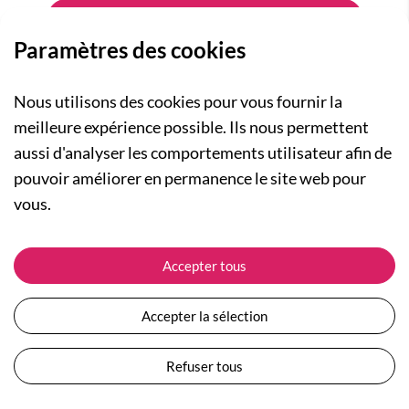
Paramètres des cookies
Nous utilisons des cookies pour vous fournir la
meilleure expérience possible. Ils nous permettent
aussi d'analyser les comportements utilisateur afin de
A PROPOS
pouvoir améliorer en permanence le site web pour
Qui sommes-nous ?
NOS RUBRIQUES
vous.
Actualités
Collection Homme
Nos engagements
ASSISTANCE
Collection Femme
Accepter tous
Carte cadeau
Suivre ma commande
Collection Enfants
Plan du site
Expédition et livraison
Les Totebags
Accepter la sélection
Devenir revendeur
Retour et remboursement
Nos différents thèmes
Moyens de paiement
Refuser tous
Conditions générales de vente
Questions / Réponses
Mentions légales
Nous contacter