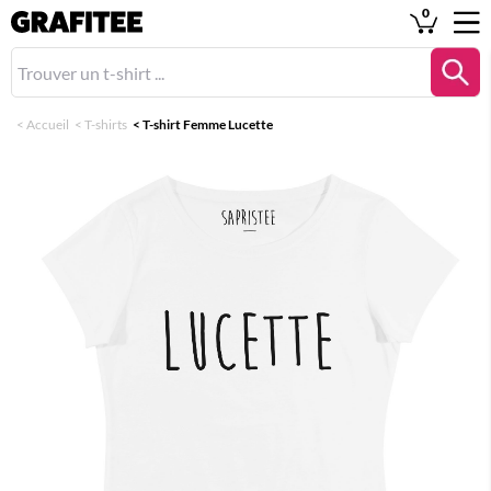
0
<
Accueil
<
T-shirts
<
T-shirt Femme Lucette