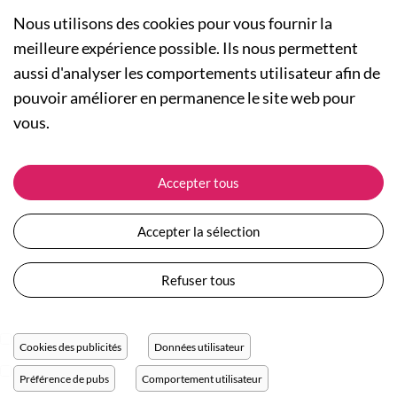
Nous utilisons des cookies pour vous fournir la
meilleure expérience possible. Ils nous permettent
aussi d'analyser les comportements utilisateur afin de
A PROPOS
pouvoir améliorer en permanence le site web pour
Qui sommes-nous ?
NOS RUBRIQUES
vous.
Actualités
Collection Homme
Nos engagements
ASSISTANCE
Collection Femme
Accepter tous
Carte cadeau
Suivre ma commande
Collection Enfants
Plan du site
Expédition et livraison
Les Totebags
Accepter la sélection
Devenir revendeur
Retour et remboursement
Nos différents thèmes
Moyens de paiement
Refuser tous
Conditions générales de vente
Questions / Réponses
Mentions légales
Nous contacter
Protection des données personnelles
Cookies des publicités
Données utilisateur
Réglage des cookies
Préférence de pubs
Comportement utilisateur