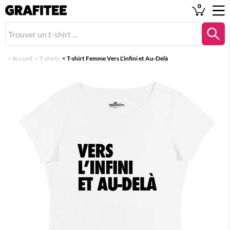
0
<
Accueil
<
T-shirts
<
T-shirt Femme Vers L'infini et Au-Delà