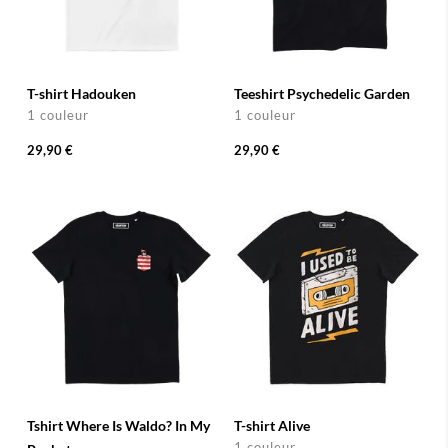
T-shirt Hadouken
Teeshirt Psychedelic Garden
1 couleur
1 couleur
29,90 €
29,90 €
Tshirt Where Is Waldo? In My
T-shirt Alive
1 couleur