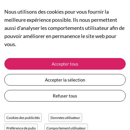
Nous utilisons des cookies pour vous fournir la
meilleure expérience possible. Ils nous permettent
aussi d'analyser les comportements utilisateur afin de
A PROPOS
pouvoir améliorer en permanence le site web pour
Qui sommes-nous ?
NOS RUBRIQUES
vous.
Actualités
Collection Homme
Nos engagements
ASSISTANCE
Collection Femme
Accepter tous
Carte cadeau
Suivre ma commande
Collection Enfants
Plan du site
Expédition et livraison
Les Totebags
Accepter la sélection
Devenir revendeur
Retour et remboursement
Nos différents thèmes
Moyens de paiement
Refuser tous
Conditions générales de vente
Questions / Réponses
Mentions légales
Nous contacter
Protection des données personnelles
Cookies des publicités
Données utilisateur
Réglage des cookies
Préférence de pubs
Comportement utilisateur