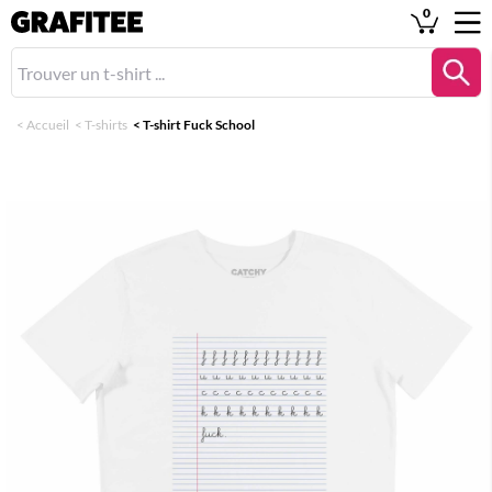
0
<
Accueil
<
T-shirts
<
T-shirt Fuck School