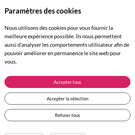
Paramètres des cookies
Nous utilisons des cookies pour vous fournir la
meilleure expérience possible. Ils nous permettent
aussi d'analyser les comportements utilisateur afin de
A PROPOS
pouvoir améliorer en permanence le site web pour
Qui sommes-nous ?
NOS RUBRIQUES
vous.
Actualités
Collection Homme
Nos engagements
ASSISTANCE
Collection Femme
Accepter tous
Carte cadeau
Suivre ma commande
Collection Enfants
Plan du site
Expédition et livraison
Les Totebags
Accepter la sélection
Devenir revendeur
Retour et remboursement
Nos différents thèmes
Moyens de paiement
Refuser tous
Conditions générales de vente
Questions / Réponses
Mentions légales
Nous contacter
Protection des données personnelles