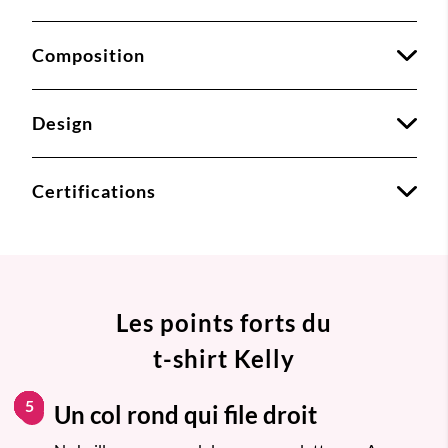
Composition
Design
Certifications
Les points forts du
t-shirt Kelly
1
2
3
4
5
Un col rond qui file droit
1