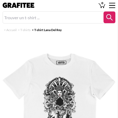
0
<
Accueil
<
T-shirts
<
T-shirt Lana Del Rey