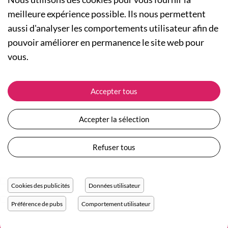
meilleure expérience possible. Ils nous permettent
aussi d'analyser les comportements utilisateur afin de
A PROPOS
pouvoir améliorer en permanence le site web pour
Qui sommes-nous ?
NOS RUBRIQUES
vous.
Actualités
Collection Homme
Nos engagements
ASSISTANCE
Collection Femme
Accepter tous
Carte cadeau
Suivre ma commande
Collection Enfants
Plan du site
Expédition et livraison
Les Totebags
Accepter la sélection
Devenir revendeur
Retour et remboursement
Nos différents thèmes
Moyens de paiement
Refuser tous
Conditions générales de vente
Questions / Réponses
Mentions légales
Nous contacter
Protection des données personnelles
Cookies des publicités
Données utilisateur
Réglage des cookies
Préférence de pubs
Comportement utilisateur