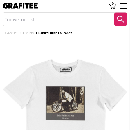
0
<
Accueil
<
T-shirts
<
T-shirt Lillian LaFrance