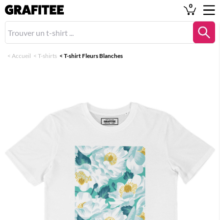
0
<
Accueil
<
T-shirts
<
T-shirt Fleurs Blanches