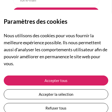
Paramètres des cookies
Nous utilisons des cookies pour vous fournir la
meilleure expérience possible. Ils nous permettent
aussi d'analyser les comportements utilisateur afin de
A PROPOS
pouvoir améliorer en permanence le site web pour
Qui sommes-nous ?
NOS RUBRIQUES
vous.
Actualités
Collection Homme
Nos engagements
ASSISTANCE
Collection Femme
Accepter tous
Carte cadeau
Suivre ma commande
Collection Enfants
Plan du site
Expédition et livraison
Les Totebags
Accepter la sélection
Devenir revendeur
Retour et remboursement
Nos différents thèmes
Moyens de paiement
Refuser tous
Conditions générales de vente