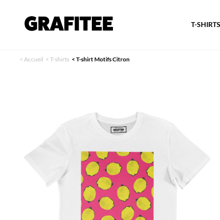
T-SHIRT
<
Accueil
<
T-shirts
<
T-shirt Motifs Citron