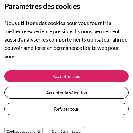
Paramètres des cookies
Nous utilisons des cookies pour vous fournir la
meilleure expérience possible. Ils nous permettent
aussi d'analyser les comportements utilisateur afin de
A PROPOS
pouvoir améliorer en permanence le site web pour
Qui sommes-nous ?
NOS RUBRIQUES
vous.
Actualités
Collection Homme
Nos engagements
ASSISTANCE
Collection Femme
Accepter tous
Carte cadeau
Suivre ma commande
Collection Enfants
Plan du site
Expédition et livraison
Les Totebags
Accepter la sélection
Devenir revendeur
Retour et remboursement
Nos différents thèmes
Moyens de paiement
Refuser tous
Conditions générales de vente
Questions / Réponses
Mentions légales
Nous contacter
Protection des données personnelles
Cookies des publicités
Données utilisateur