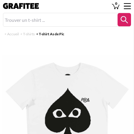
0
<
Accueil
<
T-shirts
<
T-shirt As de Pic