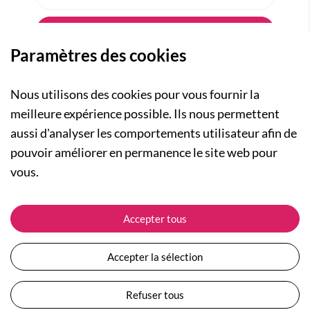
Paramètres des cookies
Nous utilisons des cookies pour vous fournir la
meilleure expérience possible. Ils nous permettent
aussi d'analyser les comportements utilisateur afin de
A PROPOS
pouvoir améliorer en permanence le site web pour
Qui sommes-nous ?
NOS RUBRIQUES
vous.
Actualités
Collection Homme
Nos engagements
ASSISTANCE
Collection Femme
Accepter tous
Carte cadeau
Suivre ma commande
Collection Enfants
Plan du site
Expédition et livraison
Les Totebags
Accepter la sélection
Devenir revendeur
Retour et remboursement
Nos différents thèmes
Moyens de paiement
Refuser tous
Conditions générales de vente
Questions / Réponses