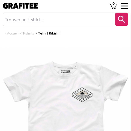
0
<
Accueil
<
T-shirts
<
T-shirt Rikishi