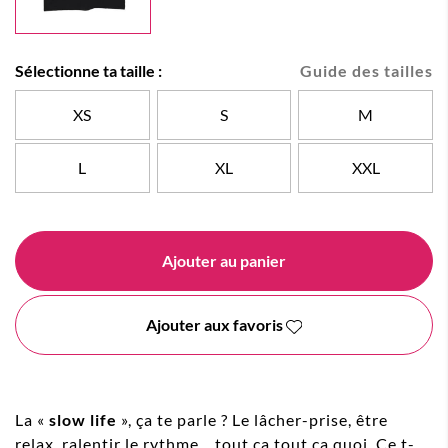
Sélectionne ta taille :
Guide des tailles
XS
S
M
L
XL
XXL
Ajouter au panier
Ajouter aux favoris
La «
slow life
», ça te parle ? Le lâcher-prise, être
relax, ralentir le rythme... tout ça tout ça quoi. Ce t-