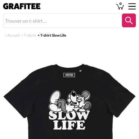
0
<
Accueil
<
T-shirts
<
T-shirt Slow Life