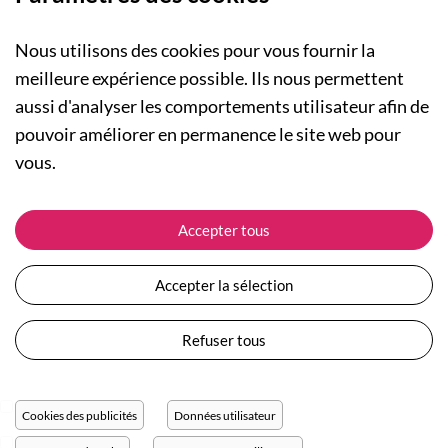
Nous utilisons des cookies pour vous fournir la
meilleure expérience possible. Ils nous permettent
aussi d'analyser les comportements utilisateur afin de
A PROPOS
pouvoir améliorer en permanence le site web pour
Qui sommes-nous ?
NOS RUBRIQUES
vous.
Actualités
Collection Homme
Nos engagements
ASSISTANCE
Collection Femme
Accepter tous
Carte cadeau
Suivre ma commande
Collection Enfants
Plan du site
Expédition et livraison
Les Totebags
Accepter la sélection
Devenir revendeur
Retour et remboursement
Nos différents thèmes
Moyens de paiement
Refuser tous
Conditions générales de vente
Questions / Réponses
Mentions légales
Nous contacter
Protection des données personnelles
Cookies des publicités
Données utilisateur
Réglage des cookies