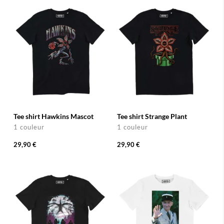
Tee shirt Hawkins Mascot
Tee shirt Strange Plant
1 couleur
1 couleur
29,90 €
29,90 €