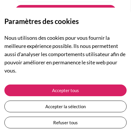
Paramètres des cookies
Nous utilisons des cookies pour vous fournir la
meilleure expérience possible. Ils nous permettent
aussi d'analyser les comportements utilisateur afin de
A PROPOS
pouvoir améliorer en permanence le site web pour
Qui sommes-nous ?
NOS RUBRIQUES
vous.
Actualités
Collection Homme
Nos engagements
ASSISTANCE
Collection Femme
Accepter tous
Carte cadeau
Suivre ma commande
Collection Enfants
Plan du site
Expédition et livraison
Les Totebags
Accepter la sélection
Devenir revendeur
Retour et remboursement
Nos différents thèmes
Moyens de paiement
Refuser tous
Conditions générales de vente
Questions / Réponses