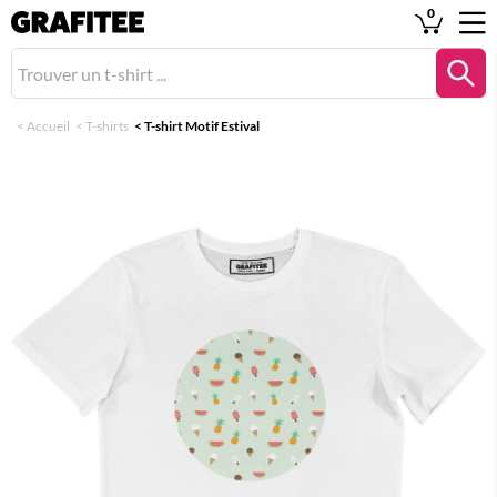
0
<
Accueil
<
T-shirts
<
T-shirt Motif Estival