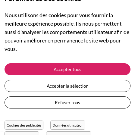
Nous utilisons des cookies pour vous fournir la
meilleure expérience possible. Ils nous permettent
aussi d'analyser les comportements utilisateur afin de
A PROPOS
pouvoir améliorer en permanence le site web pour
Qui sommes-nous ?
NOS RUBRIQUES
vous.
Actualités
Collection Homme
Nos engagements
ASSISTANCE
Collection Femme
Accepter tous
Carte cadeau
Suivre ma commande
Collection Enfants
Plan du site
Expédition et livraison
Les Totebags
Accepter la sélection
Devenir revendeur
Retour et remboursement
Nos différents thèmes
Moyens de paiement
Refuser tous
Conditions générales de vente
Questions / Réponses
Mentions légales
Nous contacter
Protection des données personnelles
Cookies des publicités
Données utilisateur
Réglage des cookies