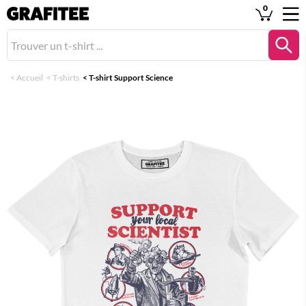
0
<
Accueil
<
T-shirts
<
T-shirt Support Science