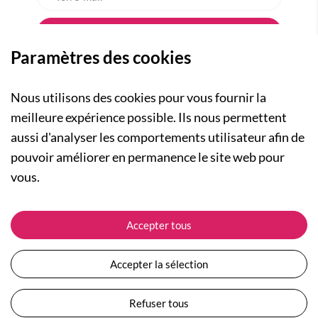
Paramètres des cookies
Nous utilisons des cookies pour vous fournir la
meilleure expérience possible. Ils nous permettent
aussi d'analyser les comportements utilisateur afin de
A PROPOS
pouvoir améliorer en permanence le site web pour
Qui sommes-nous ?
NOS RUBRIQUES
vous.
Actualités
Collection Homme
Nos engagements
ASSISTANCE
Collection Femme
Accepter tous
Carte cadeau
Suivre ma commande
Collection Enfants
Plan du site
Expédition et livraison
Les Totebags
Accepter la sélection
Devenir revendeur
Retour et remboursement
Nos différents thèmes
Moyens de paiement
Refuser tous
Conditions générales de vente
Questions / Réponses