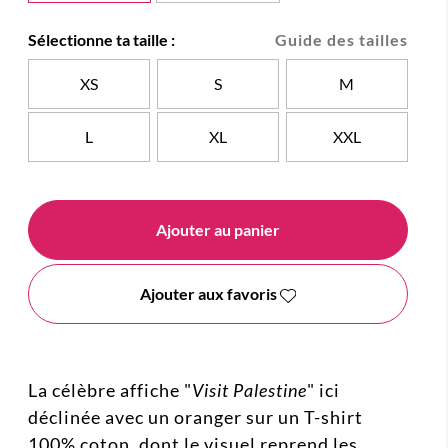
Sélectionne ta taille :
Guide des tailles
XS
S
M
L
XL
XXL
Ajouter au panier
Ajouter aux favoris
La célèbre affiche "
Visit Palestine
" ici
déclinée avec un oranger sur un T-shirt
100% coton, dont le visuel reprend les