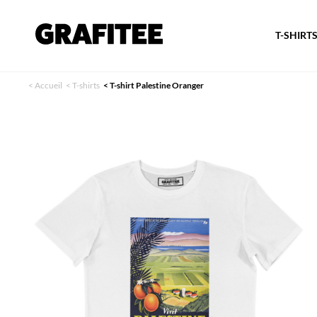
T-SHIRT
<
Accueil
<
T-shirts
<
T-shirt Palestine Oranger