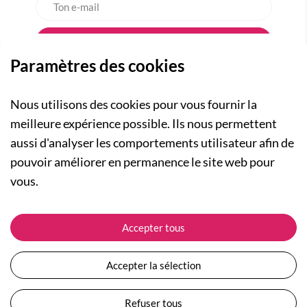
Paramètres des cookies
Nous utilisons des cookies pour vous fournir la
meilleure expérience possible. Ils nous permettent
aussi d'analyser les comportements utilisateur afin de
A PROPOS
pouvoir améliorer en permanence le site web pour
Qui sommes-nous ?
NOS RUBRIQUES
vous.
Actualités
Collection Homme
Nos engagements
ASSISTANCE
Collection Femme
Accepter tous
Carte cadeau
Suivre ma commande
Collection Enfants
Plan du site
Expédition et livraison
Les Totebags
Accepter la sélection
Devenir revendeur
Retour et remboursement
Nos différents thèmes
Moyens de paiement
Refuser tous
Conditions générales de vente