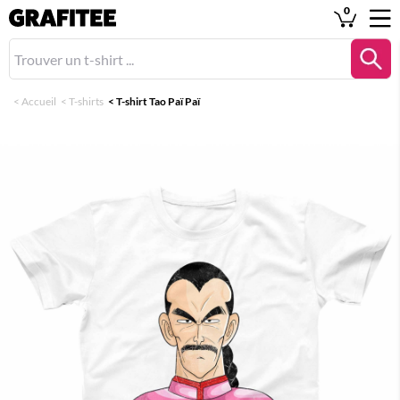
0
<
Accueil
<
T-shirts
<
T-shirt Tao Paï Paï