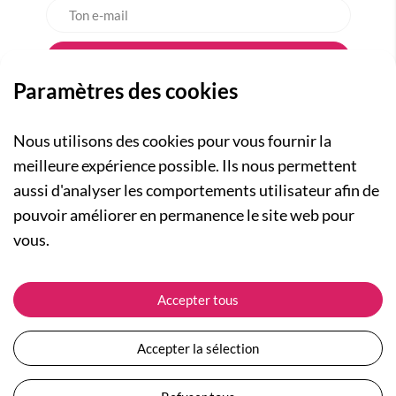
Paramètres des cookies
Nous utilisons des cookies pour vous fournir la
meilleure expérience possible. Ils nous permettent
aussi d'analyser les comportements utilisateur afin de
A PROPOS
pouvoir améliorer en permanence le site web pour
Qui sommes-nous ?
NOS RUBRIQUES
vous.
Actualités
Collection Homme
Nos engagements
ASSISTANCE
Collection Femme
Accepter tous
Carte cadeau
Suivre ma commande
Collection Enfants
Plan du site
Expédition et livraison
Les Totebags
Accepter la sélection
Devenir revendeur
Retour et remboursement
Nos différents thèmes
Moyens de paiement