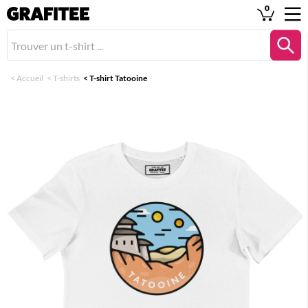
0
<
Accueil
<
T-shirts
<
T-shirt Tatooine