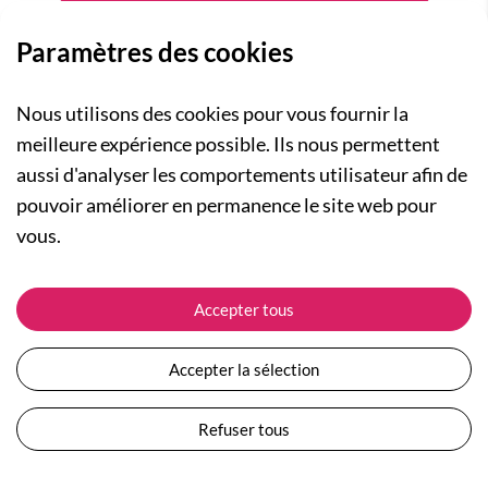
Paramètres des cookies
Nous utilisons des cookies pour vous fournir la
meilleure expérience possible. Ils nous permettent
aussi d'analyser les comportements utilisateur afin de
A PROPOS
pouvoir améliorer en permanence le site web pour
Qui sommes-nous ?
NOS RUBRIQUES
vous.
Actualités
Collection Homme
Nos engagements
ASSISTANCE
Collection Femme
Accepter tous
Carte cadeau
Suivre ma commande
Collection Enfants
Plan du site
Expédition et livraison
Les Totebags
Accepter la sélection
Devenir revendeur
Retour et remboursement
Nos différents thèmes
Moyens de paiement
Refuser tous
Conditions générales de vente
Questions / Réponses
Mentions légales
Nous contacter