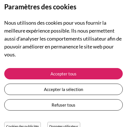
Paramètres des cookies
Nous utilisons des cookies pour vous fournir la
meilleure expérience possible. Ils nous permettent
aussi d'analyser les comportements utilisateur afin de
A PROPOS
pouvoir améliorer en permanence le site web pour
Qui sommes-nous ?
NOS RUBRIQUES
vous.
Actualités
Collection Homme
Nos engagements
ASSISTANCE
Collection Femme
Accepter tous
Carte cadeau
Suivre ma commande
Collection Enfants
Plan du site
Expédition et livraison
Les Totebags
Accepter la sélection
Devenir revendeur
Retour et remboursement
Nos différents thèmes
Moyens de paiement
Refuser tous
Conditions générales de vente
Questions / Réponses
Mentions légales
Nous contacter
Protection des données personnelles
Cookies des publicités
Données utilisateur