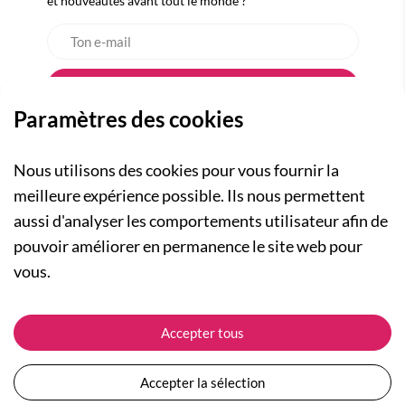
et nouveautés avant tout le monde ?
Paramètres des cookies
Nous utilisons des cookies pour vous fournir la
meilleure expérience possible. Ils nous permettent
aussi d'analyser les comportements utilisateur afin de
A PROPOS
pouvoir améliorer en permanence le site web pour
Qui sommes-nous ?
NOS RUBRIQUES
vous.
Actualités
Collection Homme
Nos engagements
ASSISTANCE
Collection Femme
Accepter tous
Carte cadeau
Suivre ma commande
Collection Enfants
Plan du site
Expédition et livraison
Les Totebags
Accepter la sélection
Devenir revendeur
Retour et remboursement