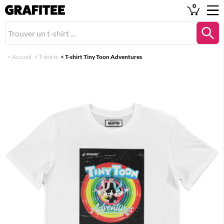
0
<
Accueil
<
T-shirts
<
T-shirt Tiny Toon Adventures