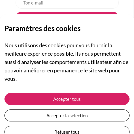
Paramètres des cookies
Nous utilisons des cookies pour vous fournir la
meilleure expérience possible. Ils nous permettent
aussi d'analyser les comportements utilisateur afin de
A PROPOS
pouvoir améliorer en permanence le site web pour
Qui sommes-nous ?
NOS RUBRIQUES
vous.
Actualités
Collection Homme
Nos engagements
ASSISTANCE
Collection Femme
Accepter tous
Carte cadeau
Suivre ma commande
Collection Enfants
Plan du site
Expédition et livraison
Les Totebags
Accepter la sélection
Devenir revendeur
Retour et remboursement
Nos différents thèmes
Moyens de paiement
Refuser tous
Conditions générales de vente