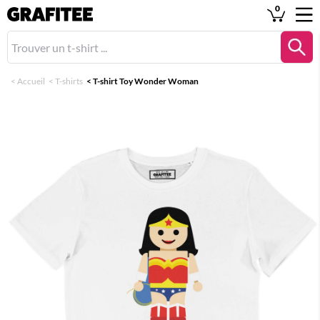
0
<
Accueil
<
T-shirts
<
T-shirt Toy Wonder Woman