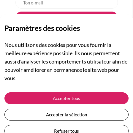
Paramètres des cookies
Nous utilisons des cookies pour vous fournir la
meilleure expérience possible. Ils nous permettent
aussi d'analyser les comportements utilisateur afin de
A PROPOS
pouvoir améliorer en permanence le site web pour
Qui sommes-nous ?
NOS RUBRIQUES
vous.
Actualités
Collection Homme
Nos engagements
ASSISTANCE
Collection Femme
Accepter tous
Carte cadeau
Suivre ma commande
Collection Enfants
Plan du site
Expédition et livraison
Les Totebags
Accepter la sélection
Devenir revendeur
Retour et remboursement
Nos différents thèmes
Moyens de paiement
Refuser tous
Conditions générales de vente