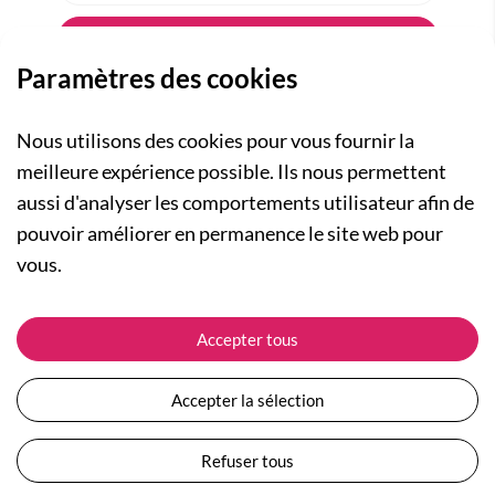
Paramètres des cookies
Nous utilisons des cookies pour vous fournir la
meilleure expérience possible. Ils nous permettent
aussi d'analyser les comportements utilisateur afin de
A PROPOS
pouvoir améliorer en permanence le site web pour
Qui sommes-nous ?
NOS RUBRIQUES
vous.
Actualités
Collection Homme
Nos engagements
ASSISTANCE
Collection Femme
Accepter tous
Carte cadeau
Suivre ma commande
Collection Enfants
Plan du site
Expédition et livraison
Les Totebags
Accepter la sélection
Devenir revendeur
Retour et remboursement
Nos différents thèmes
Moyens de paiement
Refuser tous
Conditions générales de vente
Questions / Réponses