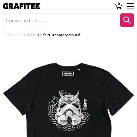
0
<
Accueil
<
T-shirts
<
T-shirt Trooper Samourai