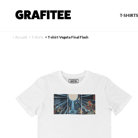
T-SHIRT
<
Accueil
<
T-shirts
<
T-shirt Vegeta Final Flash