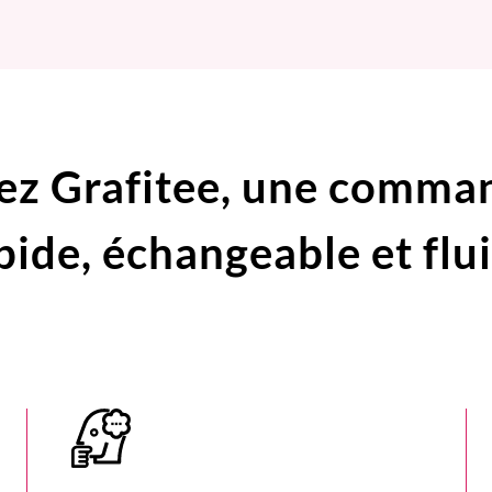
ez Grafitee,
une comma
pide,
échangeable et flu