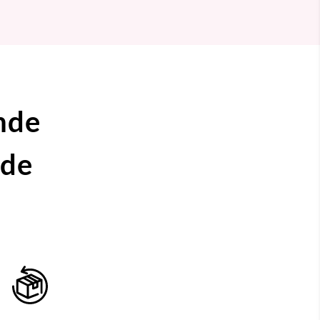
nde
ide