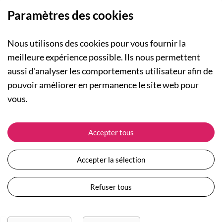
Paramètres des cookies
Nous utilisons des cookies pour vous fournir la
meilleure expérience possible. Ils nous permettent
aussi d'analyser les comportements utilisateur afin de
A PROPOS
pouvoir améliorer en permanence le site web pour
Qui sommes-nous ?
NOS RUBRIQUES
vous.
Actualités
Collection Homme
Nos engagements
ASSISTANCE
Collection Femme
Accepter tous
Carte cadeau
Suivre ma commande
Collection Enfants
Plan du site
Expédition et livraison
Les Totebags
Accepter la sélection
Devenir revendeur
Retour et remboursement
Nos différents thèmes
Moyens de paiement
Refuser tous
Conditions générales de vente
Questions / Réponses
Mentions légales
Nous contacter
Protection des données personnelles