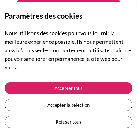
Paramètres des cookies
Nous utilisons des cookies pour vous fournir la
meilleure expérience possible. Ils nous permettent
aussi d'analyser les comportements utilisateur afin de
A PROPOS
pouvoir améliorer en permanence le site web pour
Qui sommes-nous ?
NOS RUBRIQUES
vous.
Actualités
Collection Homme
Nos engagements
ASSISTANCE
Collection Femme
Accepter tous
Carte cadeau
Suivre ma commande
Collection Enfants
Plan du site
Expédition et livraison
Les Totebags
Accepter la sélection
Devenir revendeur
Retour et remboursement
Nos différents thèmes
Moyens de paiement
Refuser tous
Conditions générales de vente
Questions / Réponses
Mentions légales
Nous contacter