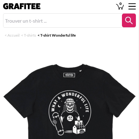
0
<
Accueil
<
T-shirts
<
T-shirt Wonderful life