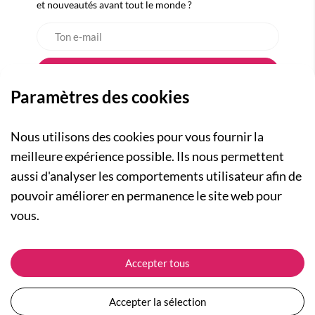
et nouveautés avant tout le monde ?
Paramètres des cookies
Nous utilisons des cookies pour vous fournir la
meilleure expérience possible. Ils nous permettent
aussi d'analyser les comportements utilisateur afin de
A PROPOS
pouvoir améliorer en permanence le site web pour
Qui sommes-nous ?
NOS RUBRIQUES
vous.
Actualités
Collection Homme
Nos engagements
ASSISTANCE
Collection Femme
Accepter tous
Carte cadeau
Suivre ma commande
Collection Enfants
Plan du site
Expédition et livraison
Les Totebags
Accepter la sélection
Devenir revendeur
Retour et remboursement