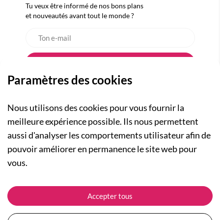
Tu veux être informé de nos bons plans
et nouveautés avant tout le monde ?
Paramètres des cookies
Nous utilisons des cookies pour vous fournir la
meilleure expérience possible. Ils nous permettent
aussi d'analyser les comportements utilisateur afin de
A PROPOS
pouvoir améliorer en permanence le site web pour
Qui sommes-nous ?
NOS RUBRIQUES
vous.
Actualités
Collection Homme
Nos engagements
ASSISTANCE
Collection Femme
Accepter tous
Carte cadeau
Suivre ma commande
Collection Enfants
Plan du site
Expédition et livraison