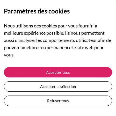
Paramètres des cookies
Nous utilisons des cookies pour vous fournir la
meilleure expérience possible. Ils nous permettent
aussi d'analyser les comportements utilisateur afin de
A PROPOS
pouvoir améliorer en permanence le site web pour
Qui sommes-nous ?
NOS RUBRIQUES
vous.
Actualités
Collection Homme
Nos engagements
ASSISTANCE
Collection Femme
Accepter tous
Carte cadeau
Suivre ma commande
Collection Enfants
Plan du site
Expédition et livraison
Les Totebags
Accepter la sélection
Devenir revendeur
Retour et remboursement
Nos différents thèmes
Moyens de paiement
Refuser tous
Conditions générales de vente
Questions / Réponses
Mentions légales
Nous contacter