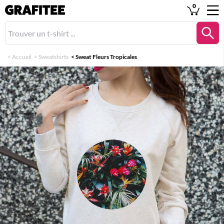
0
<
Accueil
<
Sweatshirts
<
Sweat Fleurs Tropicales