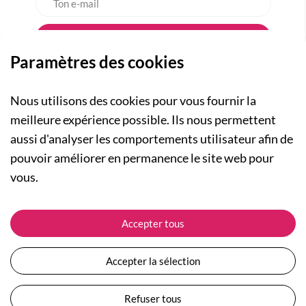
Paramètres des cookies
Nous utilisons des cookies pour vous fournir la
meilleure expérience possible. Ils nous permettent
aussi d'analyser les comportements utilisateur afin de
A PROPOS
pouvoir améliorer en permanence le site web pour
Qui sommes-nous ?
NOS RUBRIQUES
vous.
Actualités
Collection Homme
Nos engagements
ASSISTANCE
Collection Femme
Accepter tous
Carte cadeau
Suivre ma commande
Collection Enfants
Plan du site
Expédition et livraison
Les Totebags
Accepter la sélection
Devenir revendeur
Retour et remboursement
Nos différents thèmes
Moyens de paiement
Refuser tous
Conditions générales de vente