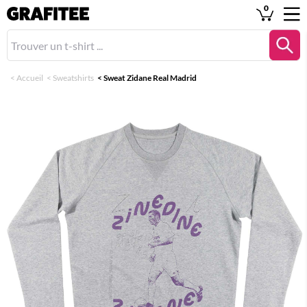
0
<
Accueil
<
Sweatshirts
<
Sweat Zidane Real Madrid