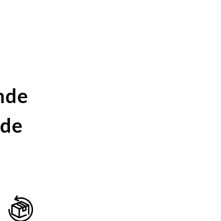
nde
ide