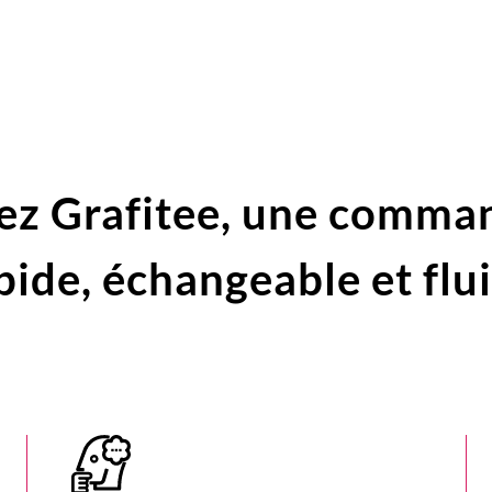
ez Grafitee,
une comma
pide,
échangeable et flu