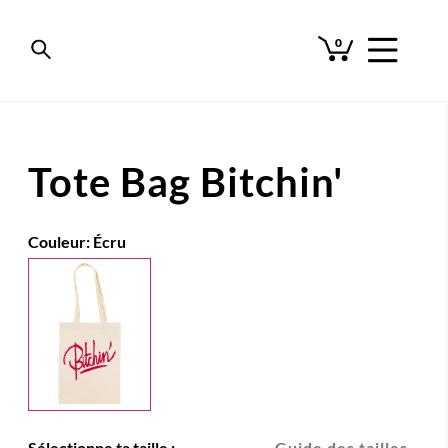
0
Tote Bag Bitchin'
Couleur:
Écru
Sélectionne ta taille :
Guide des tailles