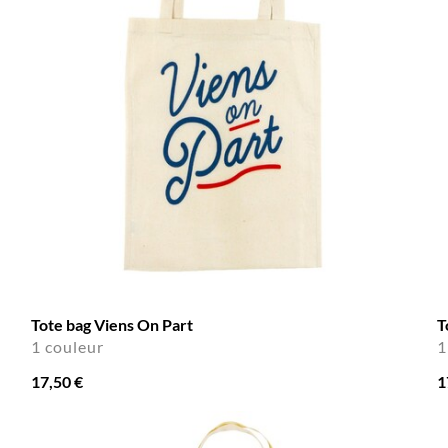
Tote bag Viens On Part
T
1 couleur
1
17,50 €
1