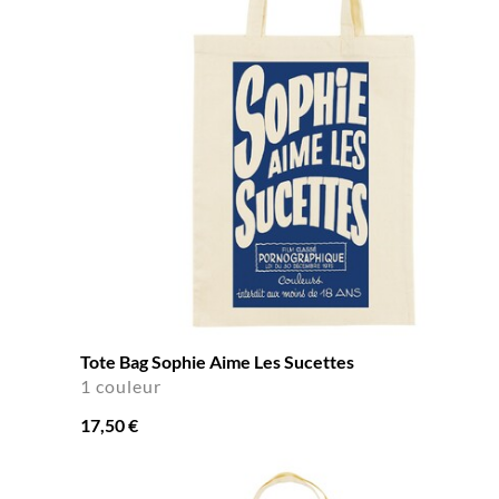
Tote Bag Sophie Aime Les Sucettes
1 couleur
17,50 €