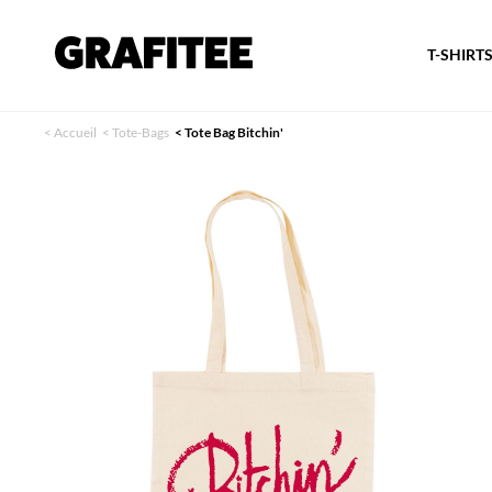
T-SHIRT
<
Accueil
<
Tote-Bags
<
Tote Bag Bitchin'