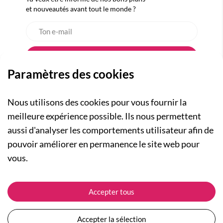
et nouveautés avant tout le monde ?
Paramètres des cookies
Nous utilisons des cookies pour vous fournir la
meilleure expérience possible. Ils nous permettent
aussi d'analyser les comportements utilisateur afin de
A PROPOS
pouvoir améliorer en permanence le site web pour
Qui sommes-nous ?
NOS RUBRIQUES
vous.
Actualités
Collection Homme
Nos engagements
ASSISTANCE
Collection Femme
Accepter tous
Carte cadeau
Suivre ma commande
Collection Enfants
Plan du site
Expédition et livraison
Les Totebags
Accepter la sélection