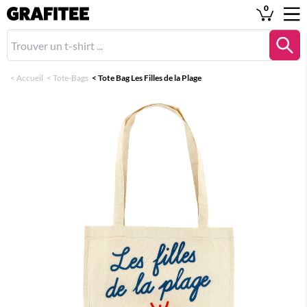
0
<
Accueil
<
Tote-Bags
<
Tote Bag Les Filles de la Plage